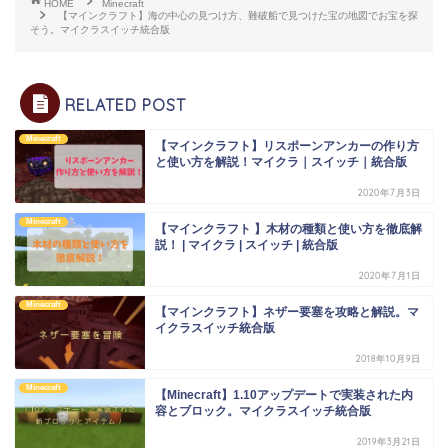
HOME
Minecraft
【マインクラフト】海の中心の見つけ方、難破船で見つけた宝の地図でお宝を探
そう。マイクラスイッチ統合版
RELATED POST
Minecraft
【マインクラフト】リスポーンアンカーの作り方
と使い方を解説！マイクラ｜スイッチ｜統合版
2020年7月3日
Minecraft
【マインクラフト 】木材の種類と使い方を徹底解
説！ | マイクラ | スイッチ | 統合版
2020年7月1日
Minecraft
【マインクラフト】ネザー要塞を攻略と解説。マ
イクラスイッチ統合版
2018年10月9日
Minecraft
【Minecraft】1.10アップデートで実装された内
容とブロック。マイクラスイッチ統合版
2019年3月21日