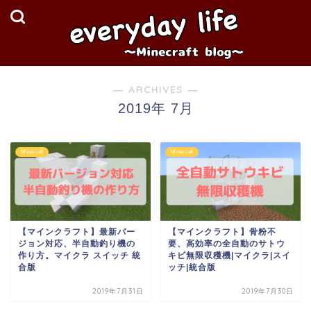
― ARCHIVES ―
2019年 7月
Minecraft
Minecraft
【マインクラフト】最新バー
【マインクラフト】骨粉不
ジョン対応、半自動釣り機の
要、高効率の全自動のサトウ
作り方。マイクラ スイッチ 統
キビ無限収穫機|マイクラ|スイ
合版
ッチ|統合版
2019年7月31日
2019年7月30日