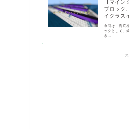
【マイン
ブロック
イクラス
今回は、海底
ックとして、
き...
ス