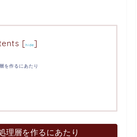
tents
[
]
hide
層を作るにあたり
処理層を作るにあたり